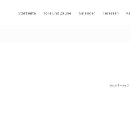
Startseite
Tore und Zäune
Geländer
Terassen
K
Seite 1 von 0