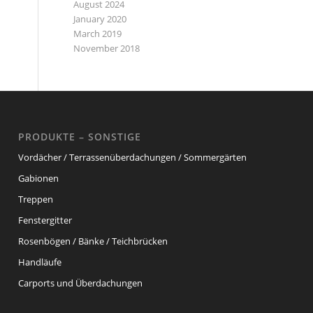
August 2024
January 2020
March 2019
November 2018
PRODUKTE – SONSTIGE
Vordächer / Terrassenüberdachungen / Sommergärten
Gabionen
Treppen
Fenstergitter
Rosenbögen / Bänke / Teichbrücken
Handläufe
Carports und Überdachungen