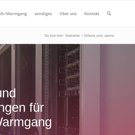
alt-/Warmgang
sonstiges
Über uns
Kontakt
Du bist hier:
Startseite
/
Stiltore und -zäune
und
ngen für
 Warmgang