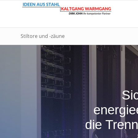
Stiltore und -zäune
Si
energie
die Tren