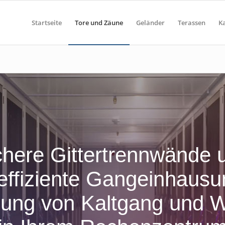
Startseite
Tore und Zäune
Geländer
Terassen
K
chere Gittertrennwände 
effiziente Gangeinhausu
nung von Kaltgang und