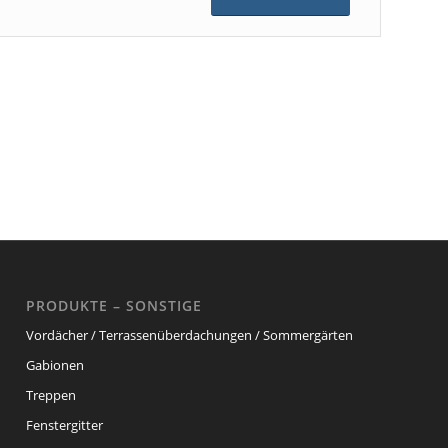
PRODUKTE – SONSTIGE
Vordächer / Terrassenüberdachungen / Sommergärten
Gabionen
Treppen
Fenstergitter