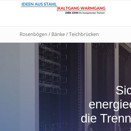
Rosenbögen / Bänke / Teichbrücken
Si
energie
die Tren