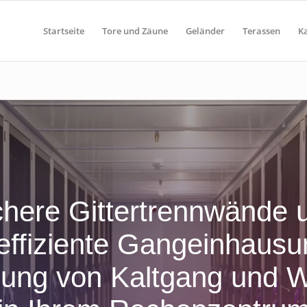
Startseite
Tore und Zäune
Geländer
Terassen
K
chere Gittertrennwände 
effiziente Gangeinhausu
nung von Kaltgang und