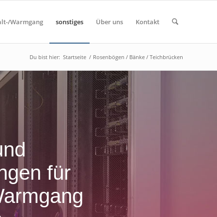
alt-/Warmgang
sonstiges
Über uns
Kontakt
Du bist hier:
Startseite
/
Rosenbögen / Bänke / Teichbrücken
und
ngen für
 Warmgang