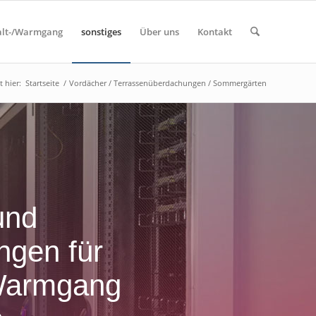
alt-/Warmgang
sonstiges
Über uns
Kontakt
t hier:
Startseite
/
Vordächer / Terrassenüberdachungen / Sommergärten
und
ngen für
 Warmgang