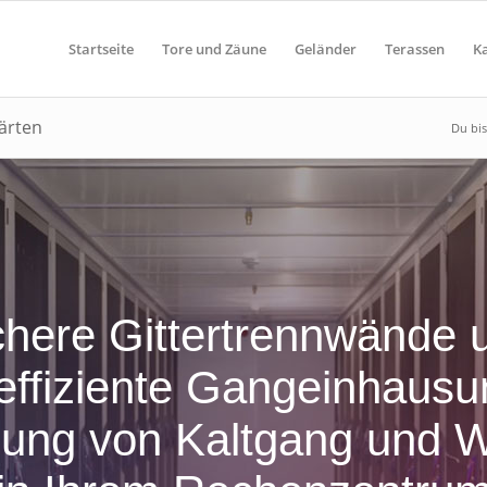
Startseite
Tore und Zäune
Geländer
Terassen
K
ärten
Du bis
chere Gittertrennwände 
effiziente Gangeinhausu
nung von Kaltgang und