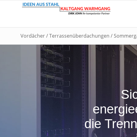
Vordächer / Terrassenüberdachungen / Sommerg
Si
energie
die Tren