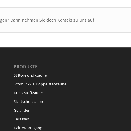
ragen? Dann nehmen Sie doch Kontakt zu uns auf
PRODUKTE
Stiltore und -zäune
Schmuck- u. Doppelstabzäune
Kunststoffzäune
Sichtschutzzäune
Geländer
Terassen
Kalt-/Warmgang