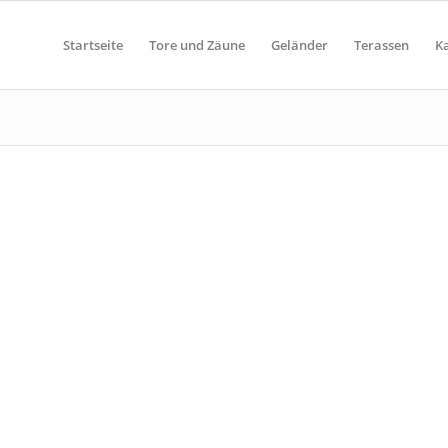
Startseite
Tore und Zäune
Geländer
Terassen
K