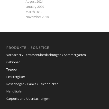
August 2024
January 2020
March 2019
November 2018
PRODUKTE – SONSTIGE
Vordächer / Terrassenüberdachungen / Sommergärten
Gabionen
Treppen
Fenstergitter
Rosenbögen / Bänke / Teichbrücken
Handläufe
Carports und Überdachungen