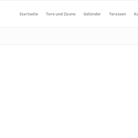
Startseite
Tore und Zäune
Geländer
Terassen
K