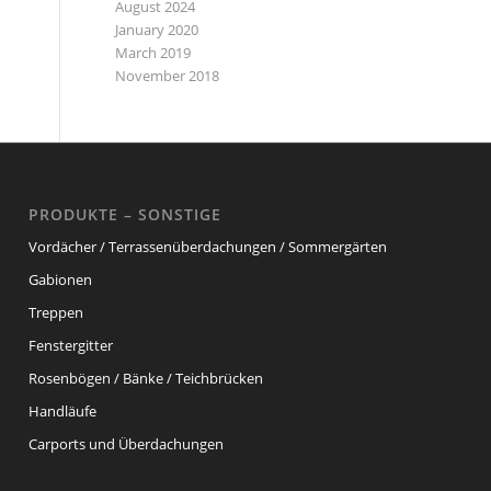
August 2024
January 2020
March 2019
November 2018
PRODUKTE – SONSTIGE
Vordächer / Terrassenüberdachungen / Sommergärten
Gabionen
Treppen
Fenstergitter
Rosenbögen / Bänke / Teichbrücken
Handläufe
Carports und Überdachungen