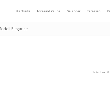
Startseite
Tore und Zäune
Geländer
Terassen
K
Modell Elegance
Seite 1 von 0