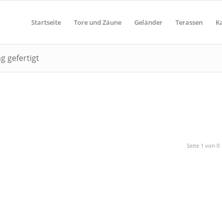
Startseite
Tore und Zäune
Geländer
Terassen
K
g gefertigt
Seite 1 von 0