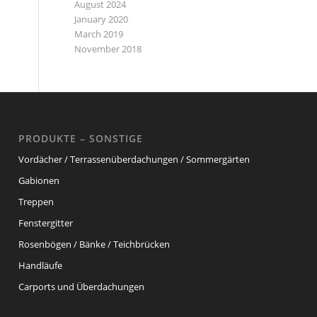
August 2024
January 2020
March 2019
November 2018
PRODUKTE – SONSTIGE
Vordächer / Terrassenüberdachungen / Sommergärten
Gabionen
Treppen
Fenstergitter
Rosenbögen / Bänke / Teichbrücken
Handläufe
Carports und Überdachungen