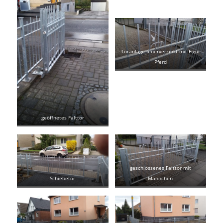
Toranlage feuerverzinkt mit Figur
Pferd
geöffnetes Falttor
geschlossenes Falttor mit
Schiebetor
Männchen