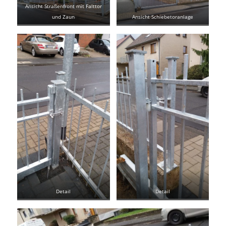
Ansicht Straßenfront mit Falttor
und Zaun
Ansicht Schiebetoranlage
Detail
Detail