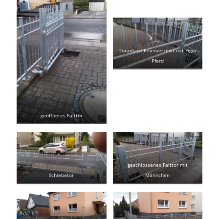
Toranlage feuerverzinkt mit Figur
Pferd
geöffnetes Falttor
geschlossenes Falttor mit
Schiebetor
Männchen