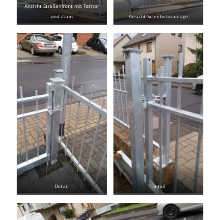
Ansicht Straßenfront mit Falttor
und Zaun
Ansicht Schiebetoranlage
Detail
Detail