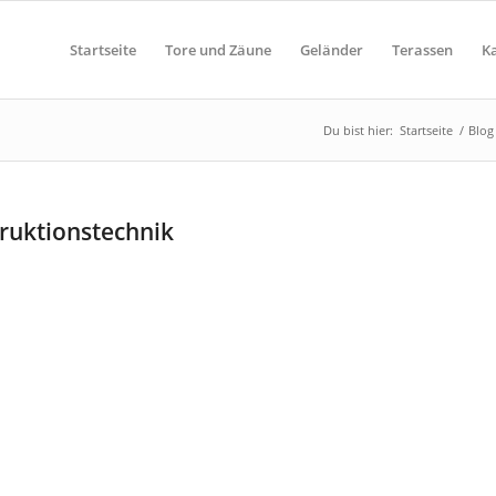
Startseite
Tore und Zäune
Geländer
Terassen
K
Du bist hier:
Startseite
/
Blog
truktionstechnik