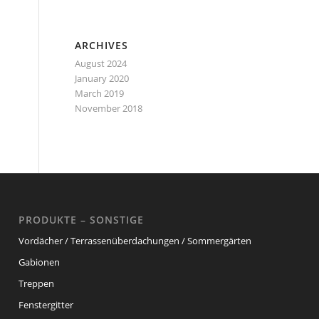
ARCHIVES
August 2024
January 2020
March 2019
November 2018
PRODUKTE – SONSTIGE
Vordächer / Terrassenüberdachungen / Sommergärten
Gabionen
Treppen
Fenstergitter