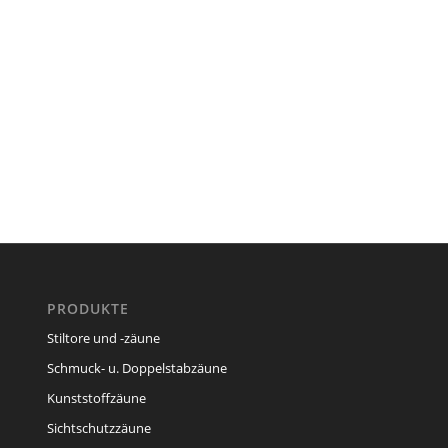
PRODUKTE
Stiltore und -zäune
Schmuck- u. Doppelstabzäune
Kunststoffzäune
Sichtschutzzäune