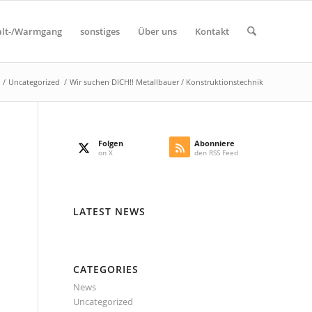
alt-/Warmgang
sonstiges
Über uns
Kontakt
/
Uncategorized
/
Wir suchen DICH!! Metallbauer / Konstruktionstechnik
Folgen
Abonniere
on X
den RSS Feed
LATEST NEWS
CATEGORIES
News
Uncategorized